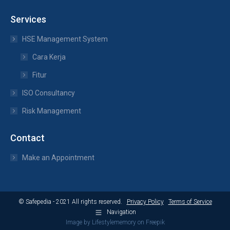
Services
HSE Management System
Cara Kerja
Fitur
ISO Consultancy
Risk Management
Contact
Make an Appointment
© Safepedia - 2021 All rights reserved.
Privacy Policy
Terms of Service
Navigation
Image by
Lifestylememory
on Freepik