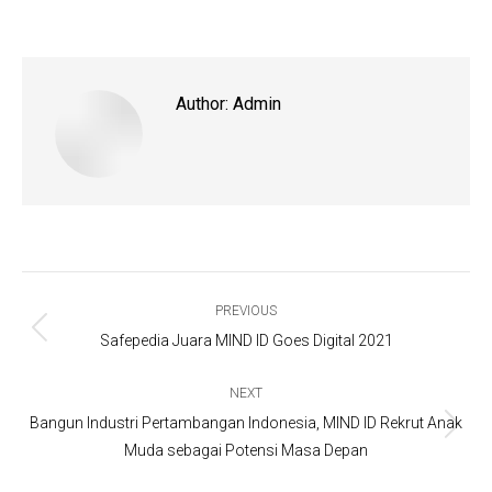
on
on
on
on
Facebook
X
Pinterest
LinkedIn
Author:
Admin
Post
navigation
PREVIOUS
Previous
Safepedia Juara MIND ID Goes Digital 2021
post:
NEXT
Bangun Industri Pertambangan Indonesia, MIND ID Rekrut Anak
Next
Muda sebagai Potensi Masa Depan
post: