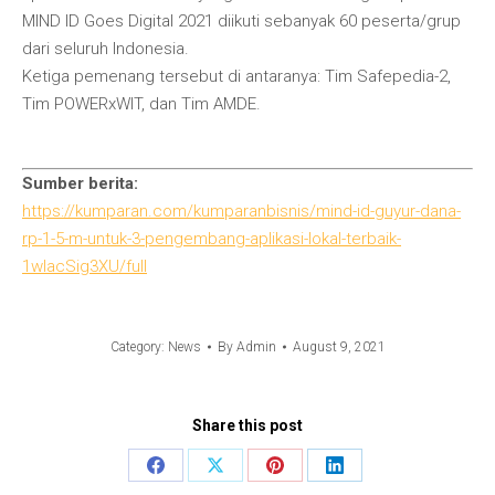
MIND ID Goes Digital 2021 diikuti sebanyak 60 peserta/grup
dari seluruh Indonesia.
Ketiga pemenang tersebut di antaranya: Tim Safepedia-2,
Tim POWERxWIT, dan Tim AMDE.
Sumber berita:
https://kumparan.com/kumparanbisnis/mind-id-guyur-dana-
rp-1-5-m-untuk-3-pengembang-aplikasi-lokal-terbaik-
1wIacSig3XU/full
Category:
News
By
Admin
August 9, 2021
Share this post
Share
Share
Share
Share